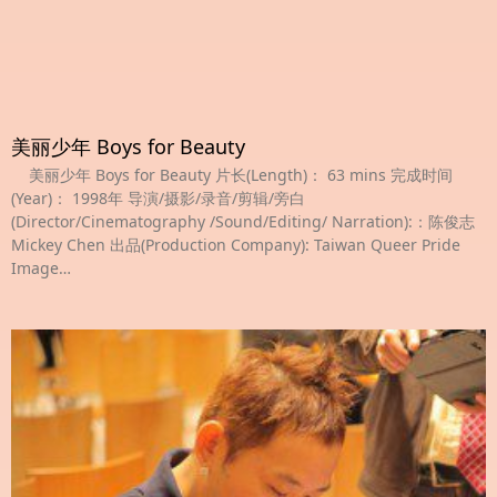
美丽少年 Boys for Beauty
美丽少年 Boys for Beauty 片长(Length)： 63 mins 完成时间
(Year)： 1998年 导演/摄影/录音/剪辑/旁白
(Director/Cinematography /Sound/Editing/ Narration):：陈俊志
Mickey Chen 出品(Production Company): Taiwan Queer Pride
Image…