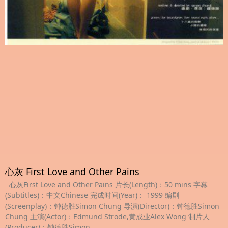
心灰 First Love and Other Pains
心灰First Love and Other Pains 片长(Length)：50 mins 字幕
(Subtitles)：中文Chinese 完成时间(Year)： 1999 编剧
(Screenplay)：钟德胜Simon Chung 导演(Director)：钟德胜Simon
Chung 主演(Actor)：Edmund Strode,黄成业Alex Wong 制片人
(Producer)：钟德胜Simon…