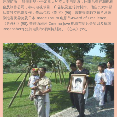
导演简历： 钟德胜毕业于加拿大约克大学电影系，回港后曾任职电视
台及制作公司，参与电视节目、广告以及宣传片制作。他自九六年起
从事独立电影制作，作品包括《别乡》(96)，曾获香港独立短片及录
像比赛优异奖及日本Image Forum 电影节Award of Excellence、
《史丹利》(98), 曾获西班牙 Cinema Jove 电影节短片金奖以及德国
Regensberg 短片电影节评判特别奖、《心灰》(99),…