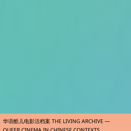
华语酷儿电影活档案 THE LIVING ARCHIVE —
QUEER CINEMA IN CHINESE CONTEXTS