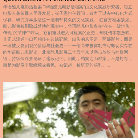
华语酷儿电影活档案 “华语酷儿电影活档案”由文化实践研究者、独立
电影人兼策展人吴漫发起，崔子恩担任顾问，致力于以去中心化方式
保存、研究并再激活这一脆弱却持久的文化实践。 在官方档案缺席、
酷儿影像被删除或禁映的现实中，华语酷儿电影多在”存在一被消失一
乍现”的节律中呼吸。它们难以进入可检索的正史，却凭借零散放映、
非正式流通与口耳相传在边缘延续。缺失的从不是一两部影片，而是
一段被反复割裂的情感与社会史——一部尚未被体制书写却切实存在
的华语酷儿电影史。北京酷儿影展二十五年来以游击放映与社群网
络，持续保存并见证了这段记忆。因此，档案之为档案，不是封存，
而是为影像争取继续被看见、被记起、被研究的权利。…