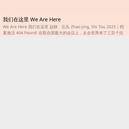
我们在这里 We Are Here
We Are Here 我们在这里 赵静、石头 Zhao Jing, Shi Tou 2025｜档
案激活 404 Found! 在联合国最大的会议上，从全世界来了三百个拉
拉，接下来将会发生什么？两辆大巴载满拉拉前往地下夜店，她们是
如何点燃了中国拉拉运动的星星之火？1995年，在北京举办的第四次
世界妇女大会上，女同性恋第一次在联合国NGO论坛上获得了一个帐
篷。在帐篷里，人们分享理念，建立连结，确认自己的身份……改变的
力量正在浮现。 …