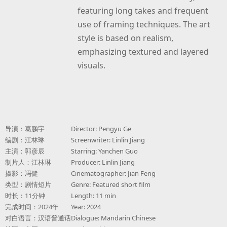
featuring long takes and frequent
use of framing techniques. The art
style is based on realism,
emphasizing textured and layered
visuals.
导演：葛鹏宇
Director: Pengyu Ge
编剧：江林琳
Screenwriter: Linlin Jiang
主演：郭彦辰
Starring: Yanchen Guo
制片人：江林琳
Producer: Linlin Jiang
摄影：冯健
Cinematographer: Jian Feng
类型：剧情短片
Genre: Featured short film
时长：11分钟
Length: 11 min
完成时间：2024年
Year: 2024
对白语言：汉语普通话
Dialogue: Mandarin Chinese