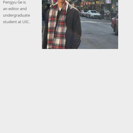
Pengyu Ge is
an editor and
undergraduate
student at UIC.
导演阐述 Director’s
Statement