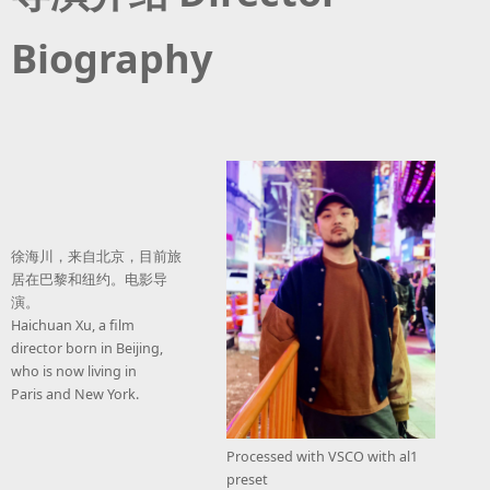
Biography
徐海川，来⾃北京，目前旅
居在巴黎和纽约。电影导
演。
Haichuan Xu, a film
director born in Beijing,
who is now living in
Paris and New York.
Processed with VSCO with al1
preset