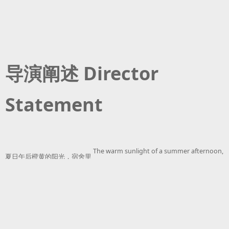
导演阐述 Director
Statement
The warm sunlight of a summer afternoon,
夏⽇午后橙⻩的阳光，宿舍⾥
the noise of the fans in the dorm, the
⻛扇的噪声，⽪肤上细密的汗
sweat on the skin…. It is not any kinky or
珠，这并不是任何猎奇的画
sexual image, but two teenagers sharing a
⾯，⽽是是在成⻓中两个少
special and intimate experience
年，共同分享⼀个特殊⽽⼜私
together as they grow up.
密的体验。
In this film, we try to portray the emotion
电影中，我们着⼒在情绪和张
and the tension. Intimacy is a natural and