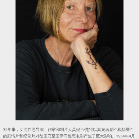
35年来，女同性恋导演、作家和制片人莫妮卡·楚特以其充满感性和颠覆性
的剧情片和纪录片对德国乃至国际同性恋电影产生了巨大影响。1954年4月