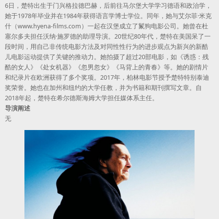
6日，楚特出生于门兴格拉德巴赫，后前往马尔堡大学学习德语和政治学，
她于1978年毕业并在1984年获得语言学博士学位。同年，她与艾尔菲·米克
什（www.hyena-films.com）一起在汉堡成立了鬣狗电影公司。她曾在杜
塞尔多夫担任沃纳·施罗德的助理导演。20世纪80年代，楚特在美国呆了一
段时间，用自己非传统电影方法及对同性性行为的进步观点为新兴的新酷
儿电影运动提供了关键的推动力。她拍摄了超过20部电影，如《诱惑：残
酷的女人》《处女机器》《忽男忽女》《马背上的青春》等。她的剧情片
和纪录片在欧洲获得了多个奖项。2017年，柏林电影节授予楚特特别泰迪
奖荣誉。她也在加州和纽约的大学任教，并为书籍和期刊撰写文章。自
2018年起，楚特在希尔德斯海姆大学担任媒体系主任。
导演阐述
无