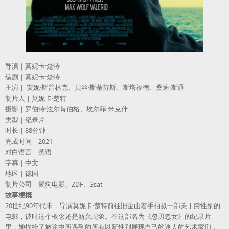
导演｜莫妮卡·楚特
编剧｜莫妮卡·楚特
主演｜ 安妮·斯普林克、贝丝·斯蒂芬斯、斯塔福德、桑迪·斯通
制片人｜莫妮卡·楚特
摄影｜罗伯特·法尔肯伯格、埃尔菲·米克什
类型｜纪录片
时长｜88分钟
完成时间｜2021
对白语言｜英语
字幕｜中文
地区｜德国
制片公司｜鬣狗电影、ZDF、3sat
故事梗概
20世纪90年代末，导演莫妮卡·楚特前往旧金山着手拍摄一部关于跨性别的
电影，彼时这个概念还是新兴现象。在这部名为《忽男忽女》的纪录片
里，她描绘了旅途中所遇到的所有以新性别展现自己的迷人的艺术家们，