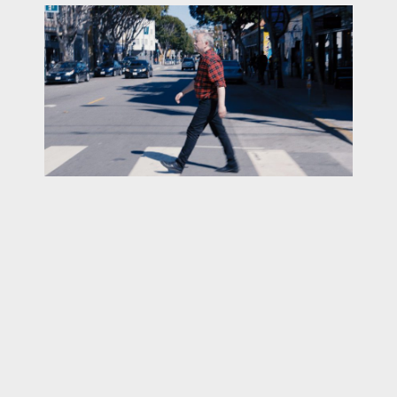
Director｜Monika Treut
Screenwriter｜Monika Treut
Cast｜Annie Sprinkle, Beth Stephens, Stafford, Sandy Stone, Susan
Stryker, Max Wolf Valerio
Producer｜Monika Treut
Cinematographer｜Robert Falckenberg, Elfi Mikesch
Genre｜Documentary
Length｜88min
Year｜2021
Dialogue｜English
Subtitles｜Chinese