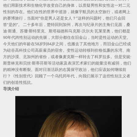
他们用新技术和生物化学改变自己的身体，以质疑男性和女性这一对二元
性别的存在。他们在性的世界中巡游，就像宇航员的太空旅行，或者网上
的赛博旅行，当面对“你是男人还是女人？”这样的问题时，他们只会回
答“是的”。 二十多年后，楚特回到加州，再次与纪录片的主角们见面，桑
迪·斯通、苏珊·斯特里克、斯塔福德和马克斯-沃尔夫·瓦莱里奥，他们都是
90年代跨性别运动的先驱，大部分都住在旧金山，当时是性运动的天堂。
今天他们的年龄在58岁到84岁之间，也搬去了其他地方，而旧金山已经成
为硅谷高科技公司高薪雇员的宿舍。变性运动转移到价格低廉的东湾、南
方的沙漠、北加州的省份，或者像麦克斯一样转去了科罗拉多。但是安妮·
斯普林克和贝丝·斯蒂芬斯等活动家及表演艺术家们的能量没有减弱，他们
的精神没有断裂。面对日渐活跃的右翼保守政治，他们应该如何继续前
行？《性别世代》回顾了一个乌托邦年代，向我们展示了这些性别主义者
们的创造性抵抗。
导演介绍