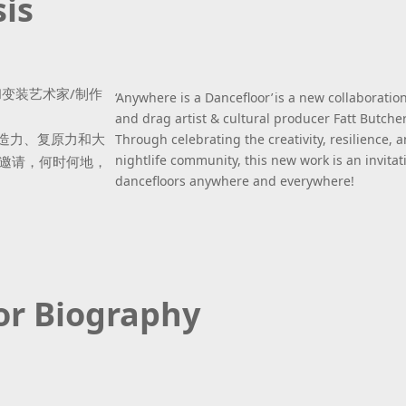
is
变装艺术家/制作
‘Anywhere is a Dancefloor’ is a new collaborat
and drag artist & cultural producer Fatt Butcher
创造力、复原力和大
Through celebrating the creativity, resilience, 
nightlife community, this new work is an invitati
邀请，何时何地，
dancefloors anywhere and everywhere!
r Biography