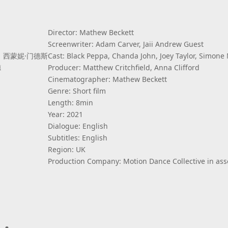
Director: Mathew Beckett
Screenwriter: Adam Carver, Jaii Andrew Guest
、西蒙妮·门德斯
Cast: Black Peppa, Chanda John, Joey Taylor, Simon
德
Producer: Matthew Critchfield, Anna Clifford
Cinematographer: Mathew Beckett
Genre: Short film
Length: 8min
Year: 2021
Dialogue: English
Subtitles: English
Region: UK
Production Company: Motion Dance Collective in asso