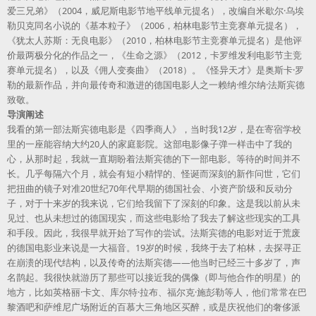
爱三兄弟》（2004，威尼斯电影节地平线单元提名），改编自米歇尔·乌埃
勒贝克同名小说的《基本粒子》（2006，柏林电影节主竞赛单元提名），
《犹太人苏斯：无良电影》（2010，柏林电影节主竞赛单元提名）是他评
价最两极分化的作品之一，《生命之源》（2012，卡罗维发利电影节主竞
赛单元提名），以及《佣人变奏曲》（2018）。《怪异天才》是奥斯卡·罗
勒的最新作品，并向最传奇和激进的德国电影人之一赖纳·维尔纳·法斯宾德
致敬。
导演阐述
我看的第一部法斯宾德电影是《四季商人》，当时我12岁，是在寄宿学校
里的一座能容纳大约20人的家庭影院。这部电影像子弹一样击中了我的
心，从那时起，我就一直期盼着法斯宾德的下一部电影。等待的时间并不
长。几乎每隔六个月，就会有短小精悍的、怪诞而深刻的新作问世，它们
把扭曲的镜子对准20世纪70年代早期的德国社会、小资产阶级和反动分
子，对于十来岁的我来说，它们给我留下了深刻的印象。这是我以前从未
见过、也从未想过的德国现实，而这些电影给了我去了解这些现实的工具
和手段。因此，我很早就开始了写作的尝试。法斯宾德的电影对近于荒废
的德国电影业来说是一大福音。19岁的时候，我终于去了柏林，去探寻正
在崩溃的现代结构，以及传奇的法斯宾德——他当时已经三十多岁了，声
名鹊起。我很快就游历了那些可以接近我的偶像（即与他合作的明星）的
地方，比如英格丽·卡文、库尔特·拉布、福尔克·施彭勒等人，他们常常在巴
黎酒吧和萨维尼广场附近的百慕大三角地区买醉，或是庆祝他们的奢侈派