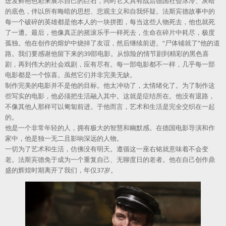
迸发鲜艳色彩来展示自己的巨石，同时它又具有战后德国社会冰冷、灰暗
的底色，伴以所有晦暗的思想、悲观主义和自我怀疑。法斯宾德故事中的
每一个破碎的英雄都是他本人的一块拼图，每当这些人物死去，他也就死
了一遭。最后，他像真正的摇滚乐手一样死去，生命在碎片中耗尽，极度
孤独。他在创作的熔炉中烧掉了友谊，然后继续前进。“尸体铺就了”他的道
路。我们要感谢他留下来的39部电影。从惊险的情节剧到精彩的黑色喜
剧，再到伟大的社会戏剧，应有尽有。每一部电影都不一样，几乎每一部
电影都是一个惊喜。虽然它们并非完美无缺。
制作完美的电影并不是他的目标。他太冲动了，太情绪化了。为了制作这
些写实的电影，他必须把生活融入其中。这就是症结所在。他没有退路，
不像其他人那样可以匍匐前进。于他而言，艺术和生活是完全交织在一起
的。
他是一个非常年轻的人，拥有极大的智慧和幽默感。在德国电影导演和作
家中，他是独一无二且影响深远的人物。
一切为了艺术和生活，仿佛没有明天。遵循这一座右铭就意味着不会变
老。法斯宾德免于成为一个重复自己、无聊度日的老者。他在自己创作鼎
盛的辉煌时期离开了我们，年仅37岁。