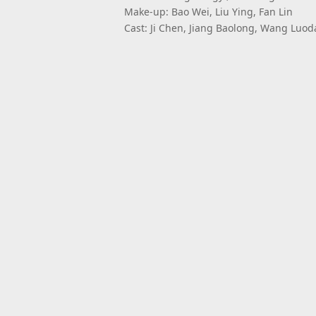
Make-up: Bao Wei, Liu Ying, Fan Lin
Cast: Ji Chen, Jiang Baolong, Wang Luodan,
FILM SYNOPSIS:
A sensitive and little self-closed colla
to feel helpless. See­ing changes of his
suffering being forced to perform traves
He began to doubt about his identificatio
solved, Chen left a dairy-styled story ‘Ca
DIRECTOR’S STATEMENT:
“It’s dream, which begins before my grad­
Just before graduate, with some friends 
that is the origin of ‘Carmen’.
Being interrupted, we took one and half ye
work. Not because we don’t want to finish