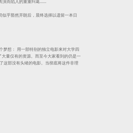
表演而陷入的重重纠葛……
切似乎豁然开朗后，晨终选择以遗留一本日
个梦想： 用一部特别的独立电影来对大学四
了大量仅有的资源。而至今大家看到的仍是一
就了这部没有头绪的电影。当彻底将这件非理