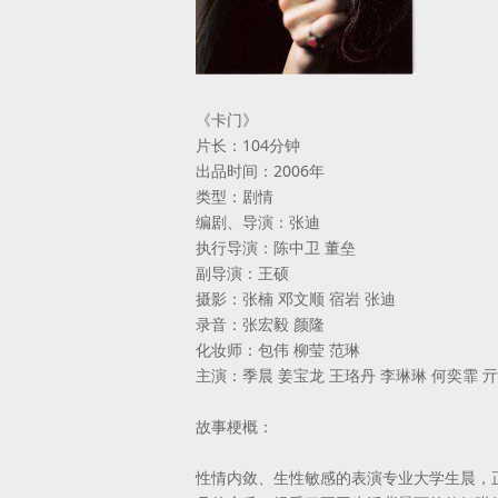
《卡门》
片长：104分钟
出品时间：2006年
类型：剧情
编剧、导演：张迪
执行导演：陈中卫 董垒
副导演：王硕
摄影：张楠 邓文顺 宿岩 张迪
录音：张宏毅 颜隆
化妆师：包伟 柳莹 范琳
主演：季晨 姜宝龙 王珞丹 李琳琳 何奕霏 亓
故事梗概：
性情内敛、生性敏感的表演专业大学生晨，