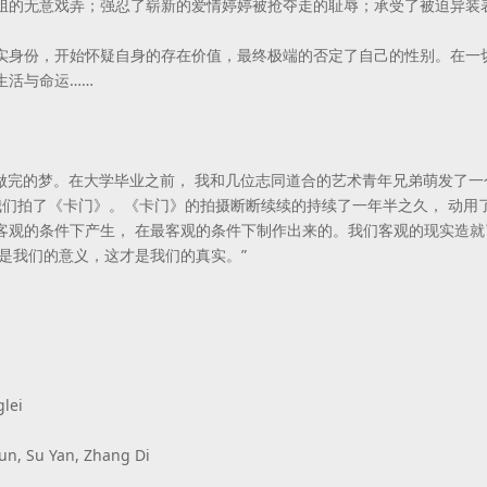
姐的无意戏弄；强忍了崭新的爱情婷婷被抢夺走的耻辱；承受了被迫异装
实身份，开始怀疑自身的存在价值，最终极端的否定了自己的性别。在一
生活与命运……
未做完的梦。在大学毕业之前， 我和几位志同道合的艺术青年兄弟萌发了一
我们拍了《卡门》。《卡门》的拍摄断断续续的持续了一年半之久， 动用
客观的条件下产生， 在最客观的条件下制作出来的。我们客观的现实造
是我们的意义，这才是我们的真实。”
lei
n, Su Yan, Zhang Di