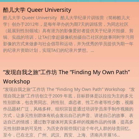
酷儿大学 Queer University
酷儿大学 Queer University 酷儿大学纪录片训练营（简称酷儿大
学）创办于2012年，是每年举办的为期7天的训练营，为同志社区
（延展到性别领域）具有潜力的影像爱好者提供关于纪录片拍摄、剪
辑、实战的培训，让TA们拿起摄像机拍摄自己社区的故事同时学习用
影像的方式来做参与社会倡导和运动，并为优秀的学员提供为期一年
的纪录片资助计划，实现TA们的纪录片梦想。…
“发现自我之旅”工作坊 The “Finding My Own Path”
Workshop
“发现自我之旅”工作坊 The “Finding My Own Path” Workshop “发
现自我之旅”工作坊创立于2009 年底，目标群体是以拉拉为主的多元
性别群体，包含男同志、跨性别、虐恋者、性工作者等性少数，视频
作品题材广泛，风格多样。组织宗旨是通过培训学员亲手制作视频的
方式，让多元性别群体有机会发出自己的声音、讲述自己的故事、表
达自己的情感；通过数字媒体对真实多样的视频作品的传播，提高多
元性别群体的可见性，为历史存留些我们这个年代人群的珍贵回忆。
至今，已在北京、广州、武汉、西安、上海、济南共开展16…