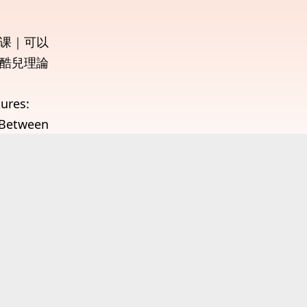
课｜可以
酷兒理論
ures:
 Between
and
首页 HOME
影
征片信
关于我们 About